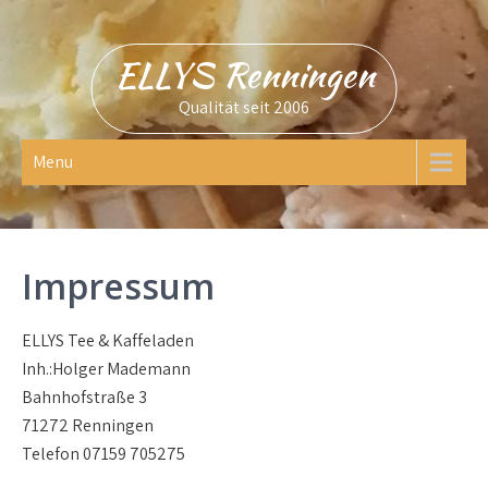
Skip
to
ELLYS Renningen
content
Qualität seit 2006
Menu
Impressum
ELLYS Tee & Kaffeladen
Inh.:Holger Mademann
Bahnhofstraße 3
71272 Renningen
Telefon 07159 705275