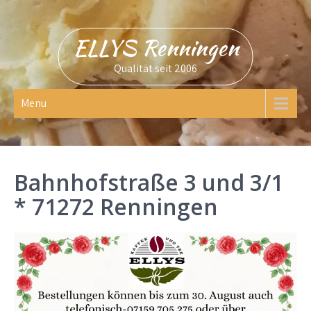
Skip
to
ELLYS Renningen
content
Qualität seit 2006
Menu
Bahnhofstraße 3 und 3/1
* 71272 Renningen